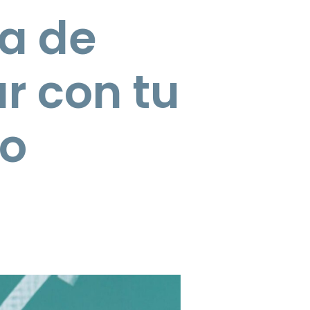
sa de
r con tu
vo