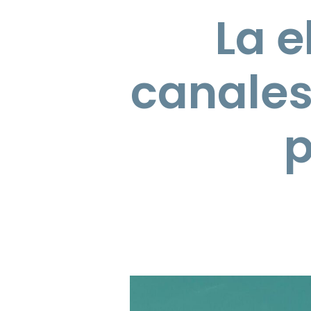
La e
canales
p