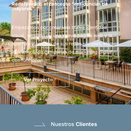
Redefiniendo el concepto “residencias de
mayores”.
Empezamos por crear una nueva identidad
visual, seguido de una nueva página web y la
apertura y gestión de sus redes sociales. Hemos
implementado campañas de marketing digital
que funcionan
Ver Proyecto
Nuestros
Clientes