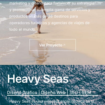
marketing y diseño para fortalecer su estrategia
y promocionar su amplia gama de servicios y
productos en más de 36 destinos para
operadores turísticos y agencias de viajes de
todo el mundo.
Ver Proyecto
Heavy Seas
Diseño Gráfico | Diseño Web | SEO | SEM
Heavy Seas es una empresa especializada en el