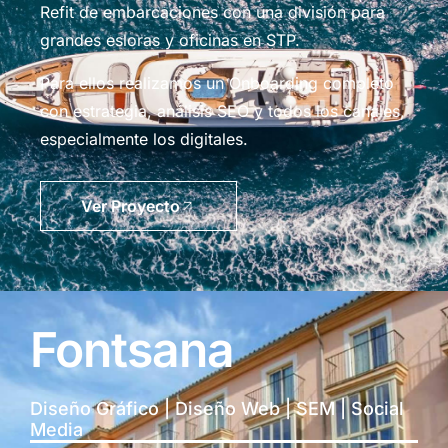
Refit de embarcaciones con una división para
grandes esloras y oficinas en STP.
Para ellos realizamos un Onboarding completo
con estrategia, análisis SEO y todos los canales,
especialmente los digitales.
Ver Proyecto
Fontsana
Diseño Gráfico | Diseño Web | SEM | Social
Media