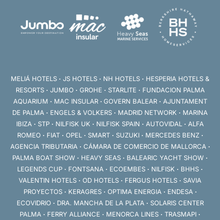
MELIÁ HOTELS
∙
JS HOTELS
∙
NH HOTELS
∙
HESPERIA HOTELS &
RESORTS
∙
JUMBO
∙
GROHE
∙
STARLITE
∙
FUNDACION PALMA
AQUARIUM
∙
MAC INSULAR
∙
GOVERN BALEAR
∙
AJUNTAMENT
DE PALMA
∙
ENGELS & VOLKERS
∙
MADRID NETWORK
∙
MARINA
IBIZA
∙
STP
∙
NILFISK UK
∙
NILFISK SPAIN
∙
AUTOVIDAL
∙
ALFA
ROMEO
∙
FIAT
∙
OPEL
∙
SMART
∙
SUZUKI
∙
MERCEDES BENZ
∙
AGENCIA TRIBUTARIA
∙
CÁMARA DE COMERCIO DE MALLORCA
∙
PALMA BOAT SHOW
∙
HEAVY SEAS
∙
BALEARIC YACHT SHOW
∙
LEGENDS CUP
∙
FONTSANA
∙
ECOEMBES
∙
NILFISK
∙
BHHS
∙
VALENTIN HOTELS
∙
OD HOTELS
∙
FERGUS HOTELS
∙
SAVIA
PROYECTOS
∙
KERAGRES
∙
OPTIMA ENERGIA
∙
ENDESA
∙
ECOVIDRIO
∙
DRA. MANCHA DE LA PLATA
∙
SOLARIS CENTER
PALMA
∙
FERRY ALLIANCE
∙
MENORCA LINES
∙
TRASMAPI
∙